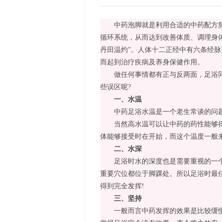
中药泡脚就是利用合适的中药配方熬成
循环系统，从而达到改善体质、调理身
丹田温灼”。人体十二正经中有六条经
而起到治疗疾病及养身保健作用。
做任何事情都有正与反两面，足浴同样
些误区呢?
一、水温
中药足浴水温是一个老生常谈的问题，
当然高水温可以让中药的药性能够得到
体能够接受时在开始，而这个温度一般来
二、水深
足浴时水的深度也是需要重视的一个因
重要穴位都位于脚踝处。所以足浴时最
得到完全发挥!
三、坚持
一般而言中药发挥的效果是比较缓慢的