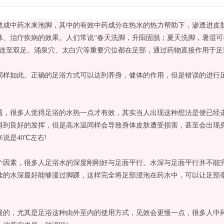
中药水来泡脚，其中的有效中药成分在热水的热力帮助下，渗透进皮肤
体、治疗疾病的效果。人们常说“春天洗脚，升阳固脱；夏天洗脚，暑湿
脉连至双足。涌泉穴、太白穴等重要穴位都在足部，通过药物直接作用于
如此。正确的足浴方式可以达到养身，健体的作用，但是错误的进行足
很多人觉得足浴的水热一点才有效，其实当人出现这种想法是便已经走
良好的发挥，但是高水温同样会导致身体皮肤遭受损害，甚至会出现身
说是40℃左右!
素，很多人足浴水的深度刚刚好与足面平行。水深与足面平行并不能完
佳的水深最好能够漫过脚踝，这样完全将足部浸泡在药水中，可以让足部
，尤其是足浴这种由外至内的使用方式，见效会更慢一点，很多人中药