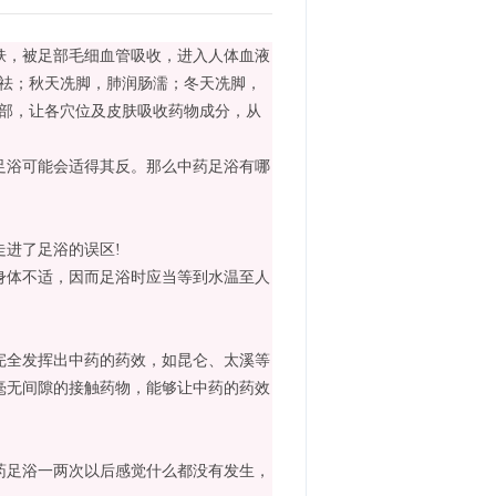
，被足部毛细血管吸收，进入人体血液
可祛；秋天冼脚，肺润肠濡；冬天冼脚，
足部，让各穴位及皮肤吸收药物成分，从
浴可能会适得其反。那么中药足浴有哪
进了足浴的误区!
体不适，因而足浴时应当等到水温至人
全发挥出中药的药效，如昆仑、太溪等
毫无间隙的接触药物，能够让中药的药效
足浴一两次以后感觉什么都没有发生，