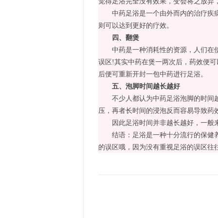
觉得足浴完全没有效果，变会将之放弃
中药足浴是一个由外而内的治疗疾病方
则可以达到更好的疗效。
四、翻煲
中药是一种消耗性的资源，人们在使用
误区!其实中药在煲一两次后，药效便
后便可重新开封一包中药进行足浴。
五、泡脚时间越长越好
不少人都认为中药足浴泡脚的时间越长
压，再者长时间的浸泡反而容易导致药效
因此足浴时间并非越长越好，一般来说
结语：足浴是一种十分流行的保健养生
的误区哦，因为没有重视足浴的误区往