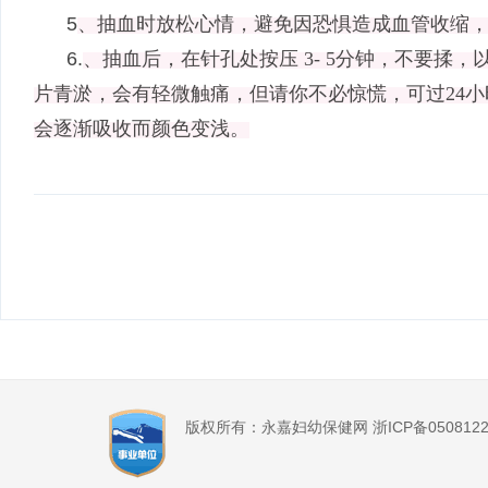
5
、抽血时放松心情，避免因恐惧造成血管收缩
6.
、抽血后，在针孔处按压
3- 5
分钟，不要揉，
片青淤，会有轻微触痛，但请你不必惊慌，可过
24
小
会逐渐吸收而颜色变浅。
版权所有：永嘉妇幼保健网 浙ICP备0508