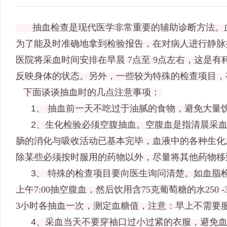
抽血检查是现代医学非常重要的辅助诊断方法。血
为了能及时准确地拿到检验报告，在对病人进行静脉
医院将采血时间安排在早晨
7
点至
9
点左右，这是有
反映身体的状态。另外，一些较为特殊的检查项目，
下面谈谈抽血时的几点注意事项：
1
、 抽血前一天不吃过于油腻的食物，避免大量
2
、生化检验必须空腹抽血。空腹血是指清晨采
肠的消化与吸收活动已基本完毕，血液中的各种生化
除某些必须按时服用的药物以外，尽量将其他药物移
3
、 特殊的检查项目要向医生询问清楚。如血脂
上午
7:00
抽空腹血，然后饮用含
75
克葡萄糖的水
250 -
3
小时各抽血一次，测定血糖值，注意：早上不需要
4
、采血当天不要穿袖口过小过紧的衣服，避免